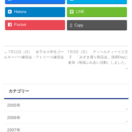
Hatena
LINE
Pocket
Copy
←
7月11日（日） 女子＆小学生ゴー
7月3日（日） ディベルティード八王
ルキーパー練習会・アトリース練習会
子 「みずき通り商店会」清掃Dayに
参加（地域ふれあい活動）しました。
→
カテゴリー
2005年
2006年
2007年