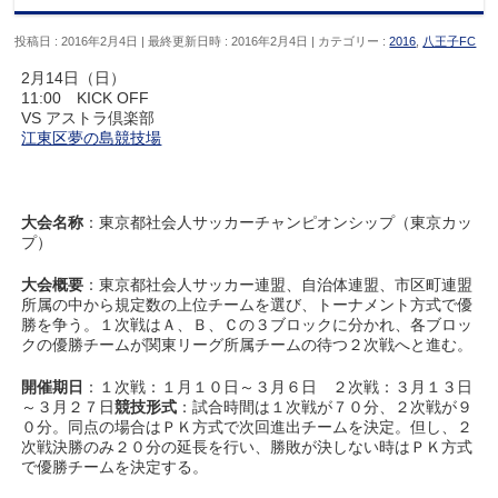
投稿日 : 2016年2月4日
最終更新日時 : 2016年2月4日
カテゴリー :
2016
,
八王子FC
2月14日（日）
11:00 KICK OFF
VS アストラ倶楽部
江東区夢の島競技場
大会名称
：東京都社会人サッカーチャンピオンシップ（東京カッ
プ）
大会概要
：東京都社会人サッカー連盟、自治体連盟、市区町連盟
所属の中から規定数の上位チームを選び、トーナメント方式で優
勝を争う。１次戦はＡ、Ｂ、Ｃの３ブロックに分かれ、各ブロッ
クの優勝チームが関東リーグ所属チームの待つ２次戦へと進む。
開催期日
：１次戦：１月１０日～３月６日 ２次戦：３月１３日
～３月２７日
競技形式
：試合時間は１次戦が７０分、２次戦が９
０分。同点の場合はＰＫ方式で次回進出チームを決定。但し、２
次戦決勝のみ２０分の延長を行い、勝敗が決しない時はＰＫ方式
で優勝チームを決定する。