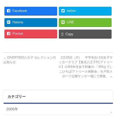
Facebook
twitter
Hatena
LINE
Pocket
Copy
←
DIVERTIDO八王子 セレクションの
2月29日（月） 中学生(U-15)女子サ
お知らせ
ッカークラブ【東京八王子FCアトリー
ス】小学6年生女子対象の 「JFAなでし
こひろば/アトリース体験会」を戸吹ス
ポーツ公園サッカー場にて開催。
→
カテゴリー
2005年