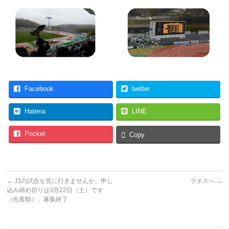
Facebook
twitter
Hatena
LINE
Pocket
Copy
←
J3の試合を見に行きませんか。申し
ラオスへ
→
込み締め切りは3月22日（土）です
（先着順）。募集終了