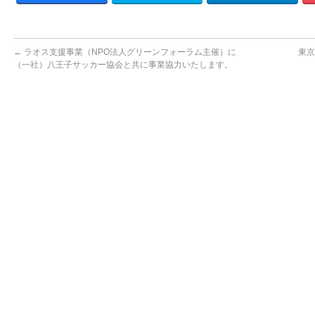
←
ラオス支援事業（NPO法人グリーンフォーラム主催）に
東京
（一社）八王子サッカー協会と共に事業協力いたします。