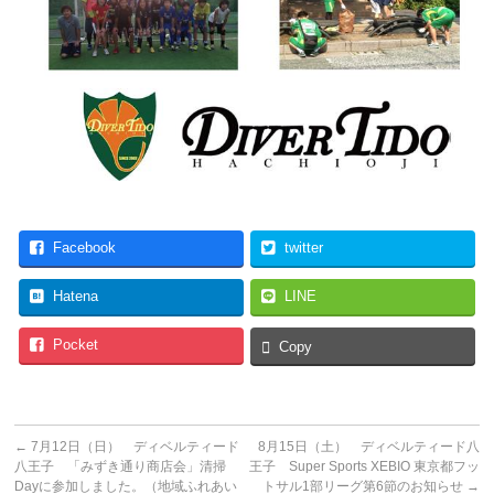
Facebook
twitter
Hatena
LINE
Pocket
Copy
←
7月12日（日） ディベルティード
8月15日（土） ディベルティード八
八王子 「みずき通り商店会」清掃
王子 Super Sports XEBIO 東京都フッ
Dayに参加しました。（地域ふれあい
トサル1部リーグ第6節のお知らせ
→