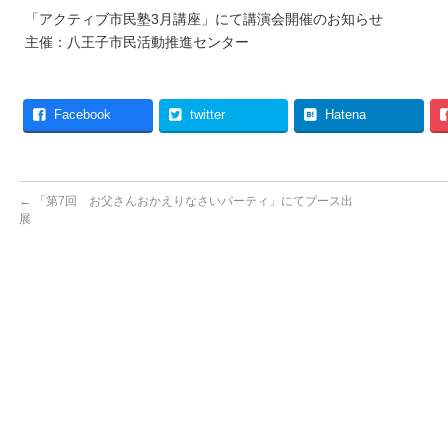
「アクティブ市民塾3月講座」にて講演会開催のお知らせ
主催：八王子市民活動推進センター
Facebook
twitter
Hatena
←
「第7回 お父さんおかえりなさいパーティ」にてブース出
展